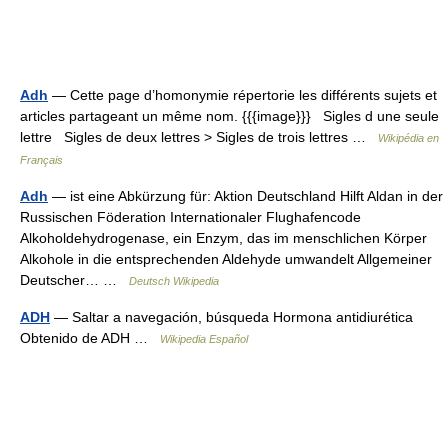
Adh
— Cette page d’homonymie répertorie les différents sujets et
articles partageant un même nom. {{{image}}} Sigles d une seule
lettre Sigles de deux lettres > Sigles de trois lettres …
Wikipédia en
Français
Adh
— ist eine Abkürzung für: Aktion Deutschland Hilft Aldan in der
Russischen Föderation Internationaler Flughafencode
Alkoholdehydrogenase, ein Enzym, das im menschlichen Körper
Alkohole in die entsprechenden Aldehyde umwandelt Allgemeiner
Deutscher… …
Deutsch Wikipedia
ADH
— Saltar a navegación, búsqueda Hormona antidiurética
Obtenido de ADH …
Wikipedia Español