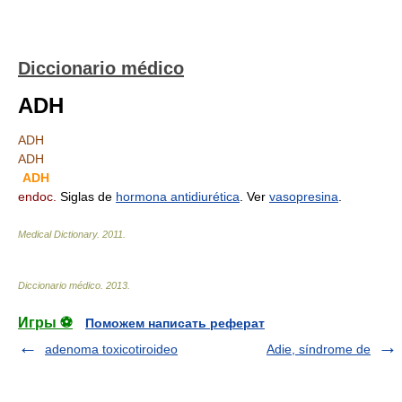
Diccionario médico
ADH
ADH
ADH
ADH
endoc.
Siglas de
hormona antidiurética
. Ver
vasopresina
.
Medical Dictionary.
2011
.
Diccionario médico
.
2013
.
Игры ⚽
Поможем написать реферат
adenoma toxicotiroideo
Adie, síndrome de