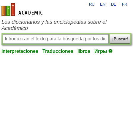
RU
EN
DE
FR
es-academic.com
Los diccionarios y las enciclopedias sobre el
Académico
¡Buscar!
interpretaciones
Traducciones
libros
Игры ⚽