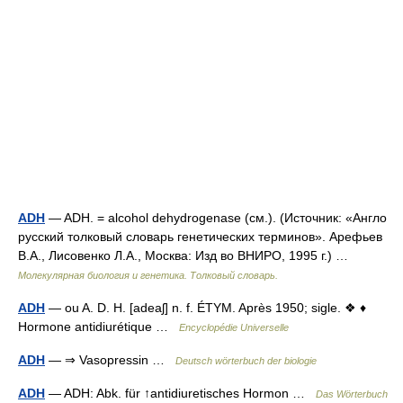
ADH
— ADH. = alcohol dehydrogenase (см.). (Источник: «Англо
русский толковый словарь генетических терминов». Арефьев
В.А., Лисовенко Л.А., Москва: Изд во ВНИРО, 1995 г.) …
Молекулярная биология и генетика. Толковый словарь.
ADH
— ou A. D. H. [adeaʃ] n. f. ÉTYM. Après 1950; sigle. ❖ ♦
Hormone antidiurétique …
Encyclopédie Universelle
ADH
— ⇒ Vasopressin …
Deutsch wörterbuch der biologie
ADH
— ADH: Abk. für ↑antidiuretisches Hormon …
Das Wörterbuch